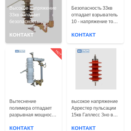
КАЧЕСТВА
Высокое напряжение
Безопасность 33кв
33кв отпадает
отпадает взрыватель
СВЯЖИТЕСЬ
безопасность
10 - напряжение тока
размеров полимера
МЫ
15КВ
КОНТАКТ
КОНТАКТ
51.5×34×12
расклассифицированное
взрывателя
рядом может быть
СПРОСИТЕ
доступно
HOT
ЦИТАТУ
КАРТА
САЙТА
Вытеснение
высокое напряжение
PRIVACY
полимера отпадает
Аррестер пульсации
POLICY
разрывная мощность
15кв Гаплесс Зно в
высокого
подстанции
КОНТАКТ
КОНТАКТ
напряжения 15кв
трансформатора