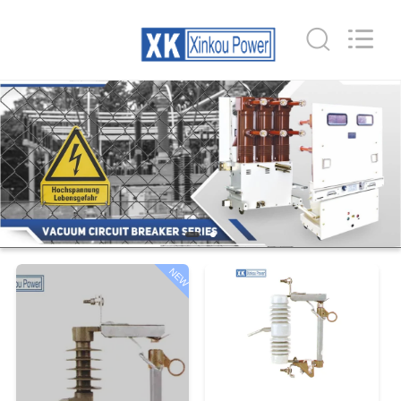
EQUIPMENT
CO.,LTD.
All
Rights
Reserved.
Developed
by
ECER
ДОМ
ПРОДУКТЫ
О
НАС
NEW
ПУТЕШЕСТВИЕ
ФАБРИКИ
ПРОВЕРКА