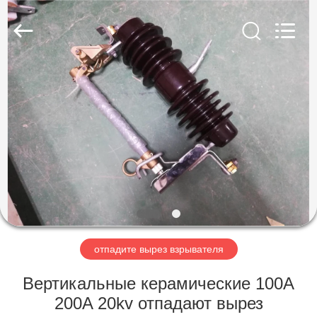
EQUIPMENT
CO.,LTD.
All
Rights
Reserved.
Developed
by
ECER
ДОМ
ПРОДУКТЫ
О
НАС
ПУТЕШЕСТВИЕ
ФАБРИКИ
отпадите вырез взрывателя
Вертикальные керамические 100A
ПРОВЕРКА
200A 20kv отпадают вырез