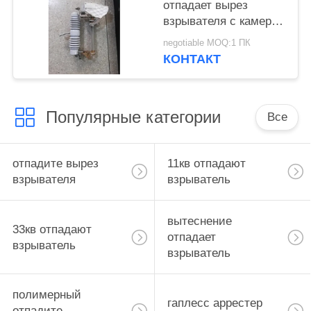
отпадает вырез
взрывателя с камерой
дуги extingquishing
negotiable MOQ:1 ПК
КОНТАКТ
Популярные категории
Все
отпадите вырез
11кв отпадают
взрывателя
взрыватель
вытеснение
33кв отпадают
отпадает
взрыватель
взрыватель
полимерный
гаплесс аррестер
отпадите