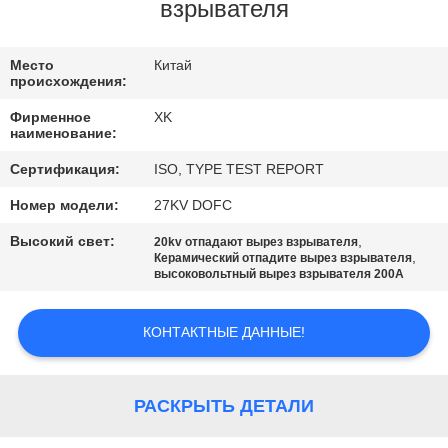
КАЧЕСТВА
взрывателя
СВЯЖИТЕСЬ
Место
Китай
происхождения:
МЫ
Фирменное
XK
наименование:
СПРОСИТЕ
Сертификация:
ISO, TYPE TEST REPORT
ЦИТАТУ
Номер модели:
27KV DOFC
Высокий свет:
,
20kv отпадают вырез взрывателя
КАРТА
,
Керамический отпадите вырез взрывателя
высоковольтный вырез взрывателя 200A
САЙТА
КОНТАКТНЫЕ ДАННЫЕ!
PRIVACY
POLICY
РАСКРЫТЬ ДЕТАЛИ