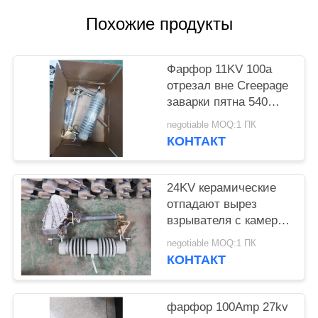
Похожие продукты
Фарфор 11KV 100a
отрезал вне Creepage
заварки пятна 540
взрывателя
negotiable MOQ:1 ПК
КОНТАКТ
24KV керамические
отпадают вырез
взрывателя с камерой
Extingquishing дуги
negotiable MOQ:1 ПК
КОНТАКТ
фарфор 100Amp 27kv